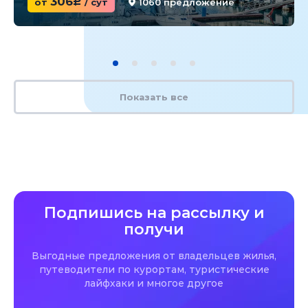
306
от
c
/ сут
1060 предложение
Показать все
Подпишись на рассылку и
получи
Выгодные предложения от владельцев жилья,
путеводители по курортам, туристические
лайфхаки и многое другое