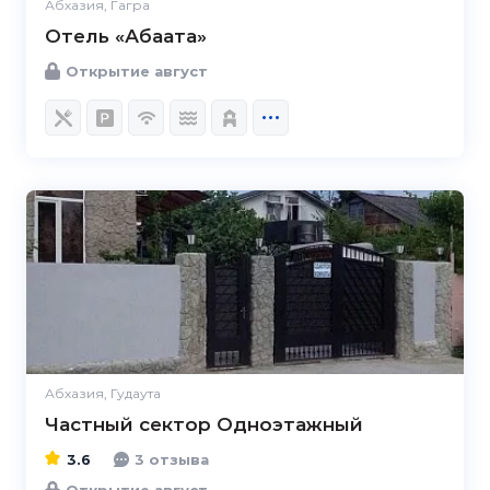
Абхазия, Гагра
Отель «Абаата»
Открытие август
3.6
Абхазия, Гудаута
Частный сектор Одноэтажный
3.6
3 отзыва
Открытие август