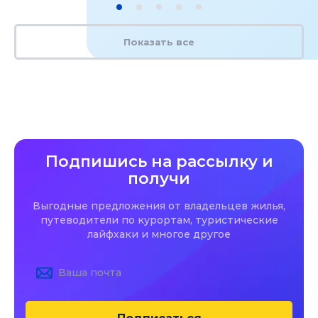
Показать все
Подпишись на рассылку и
получи
Выгодные предложения от владельцев жилья,
путеводители по курортам, туристические
лайфхаки и многое другое