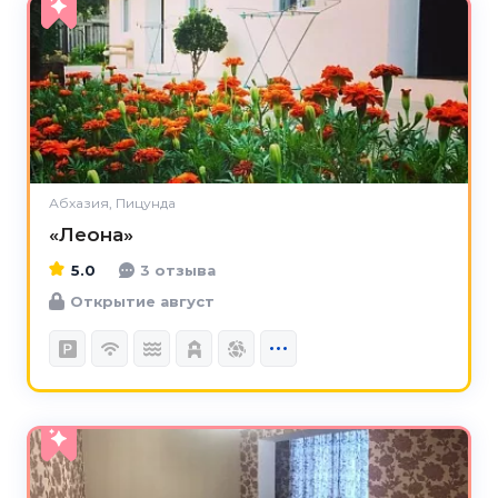
5.0
Абхазия, Пицунда
«Леона»
5.0
3 отзыва
Открытие август
5.0