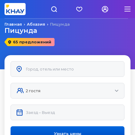
Главная
Абхазия
Пицунда
Пицунда
65 предложений
Узнать цены