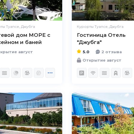
ты Туапсе, Джубга
Курорты Туапсе, Джубга
тевой дом МОРЕ с
Гостиница Отель
сейном и баней
"Джубга"
крытие август
5.0
2 отзыва
Открытие август