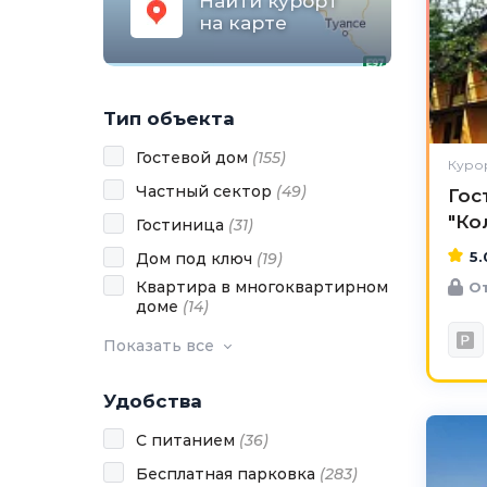
Найти курорт
на карте
Тип объекта
Гостевой дом
(
155
)
Курор
Частный сектор
(
49
)
Гос
"Ко
Гостиница
(
31
)
5.
Дом под ключ
(
19
)
Квартира в многоквартирном
От
доме
(
14
)
Показать все
Удобства
С питанием
(
36
)
Бесплатная парковка
(
283
)