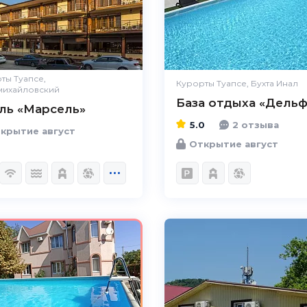
ты Туапсе,
Курорты Туапсе, Бухта Инал
ихайловский
База отдыха «Дель
ль «Марсель»
5.0
2 отзыва
крытие август
Открытие август
5.0
Чистота
Великолепно
Комфорт
Великолепно
Расположение
Великолепно