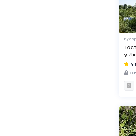
Курор
Гос
у Л
4.
От