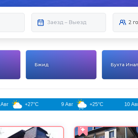
Бжид
Бухта Ина
°C
9 Авг
+25°C
10 Авг
+26°C
5.0
Чистота
Великолепно