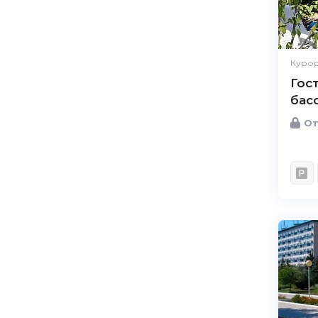
Курор
Гос
бас
От