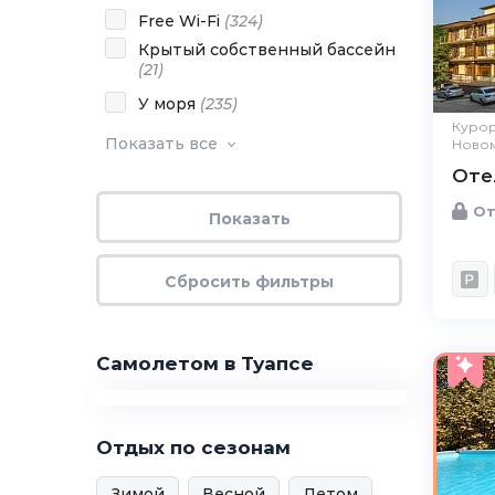
Free Wi-Fi
(
324
)
Крытый собственный бассейн
(
21
)
У моря
(
235
)
Курор
Показать все
Новом
Оте
От
Самолетом в Туапсе
Отдых по сезонам
Зимой
Весной
Летом