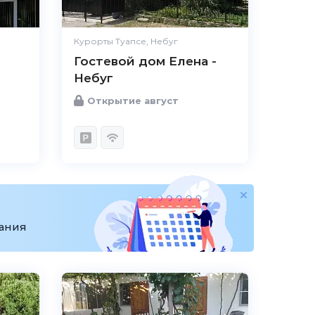
Курорты Туапсе, Небуг
Гостевой дом Елена -
Небуг
Открытие август
вания
5.0
Чистота
Великолепно