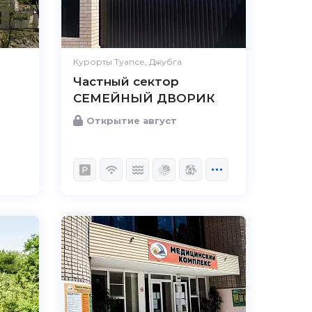
Удобства
Великолепно
Цена /
Великолепно
качество
Курорты Туапсе, Джубга
Частный сектор
Персонал
Великолепно
СЕМЕЙНЫЙ ДВОРИК
Открытие август