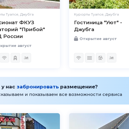
ты Туапсе, Джубга
Курорты Туапсе, Джубга
сионат ФКУЗ
Гостиница "Уют" -
аторий "Прибой"
Джубга
 России
Открытие август
крытие август
 у нас
забронировать
размещение?
сказываем и показываем все возможности сервиса