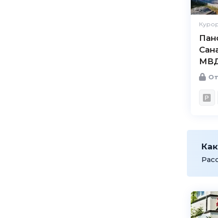
Курор
Пан
Сан
МВД
От
Как
Рас