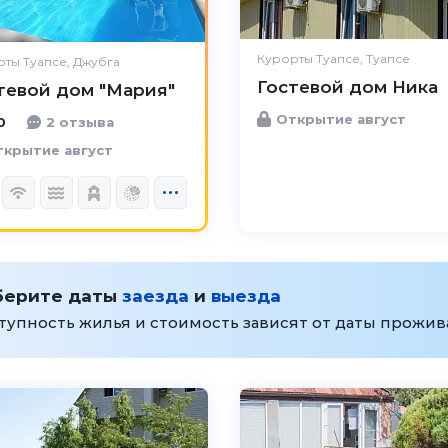
Удобства
Великолепно
Цена /
Великолепно
качество
Курорты Туапсе, Туапсе
ты Туапсе, Джубга
Гостевой дом Ника
Персонал
Великолепно
тевой дом "Мария"
Открытие август
0
2 отзыва
крытие август
берите даты
заезда
и
выезда
тупность жилья и стоимость зависят от даты прожи
4.6
Чистота
Отлично