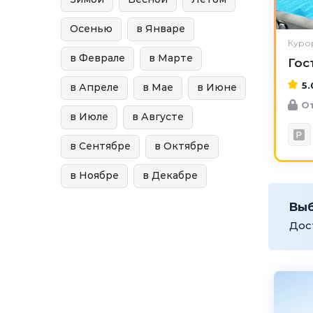
Осенью
в Январе
Курор
в Феврале
в Марте
Гос
5.
в Апреле
в Мае
в Июне
От
в Июле
в Августе
в Сентябре
в Октябре
в Ноябре
в Декабре
Вы
Дос