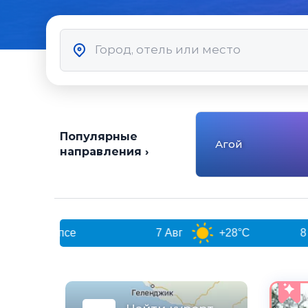
Популярные
Агой
направления ›
7 Авг
+28°C
8 Авг
+27