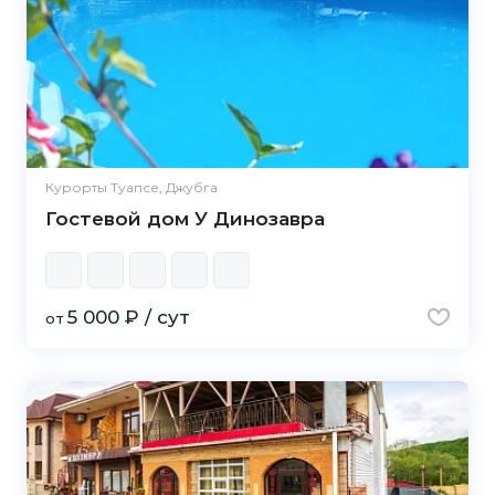
Курорты Туапсе, Джубга
Гостевой дом У Динозавра
5 000 ₽ / сут
от