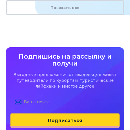
Показать все
Подпишись на рассылку и
получи
Выгодные предложения от владельцев жилья,
путеводители по курортам, туристические
лайфхаки и многое другое
Подписаться