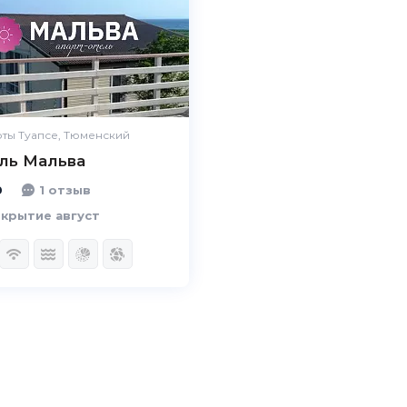
Комфорт
Великолепно
Расположение
Великолепно
Удобства
Великолепно
Цена /
Великолепно
качество
ты Туапсе, Тюменский
ль Мальва
Персонал
Великолепно
0
1 отзыв
крытие август