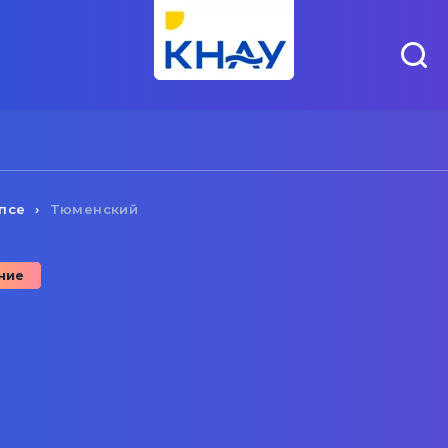
псе
Тюменский
ние