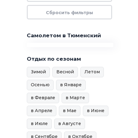
Самолетом в Тюменский
Отдых по сезонам
Зимой
Весной
Летом
Осенью
в Январе
в Феврале
в Марте
в Апреле
в Мае
в Июне
в Июле
в Августе
в Сентябре
в Октябре