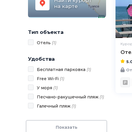
Найти курорт
на карте
Тип объекта
Отель
(
1
)
Курор
Оте
Удобства
5.
Бесплатная парковка
(
1
)
От
Free Wi-Fi
(
1
)
У моря
(
1
)
Песчано-ракушечный пляж
(
1
)
Галечный пляж
(
1
)