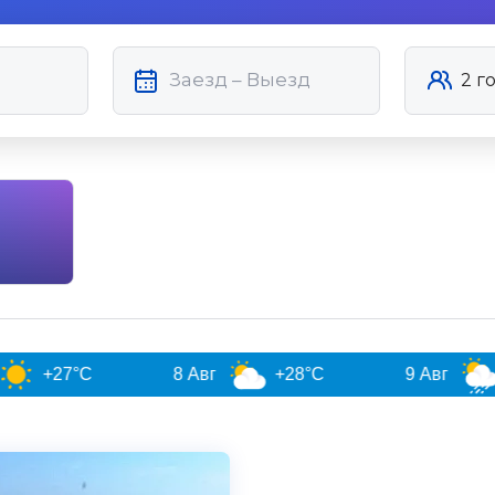
C
8 Авг
+28°C
9 Авг
+25°C
5.0
Чистота
Великолепно