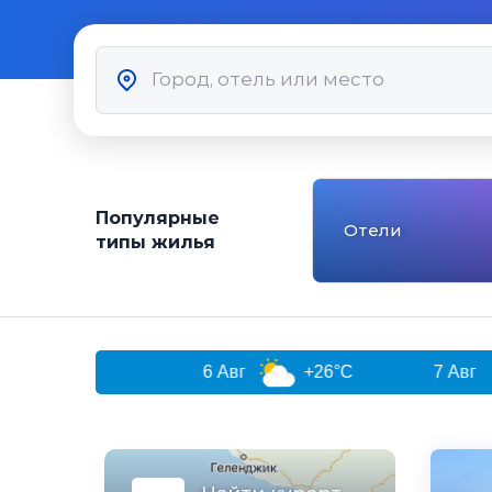
Популярные
Отели
типы жилья
6 Авг
+26°C
7 Авг
+27°