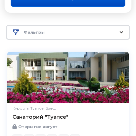
Фильтры
Курорты Туапсе, Бжид
Санаторий "Туапсе"
Открытие август