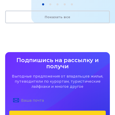
Показать все
Подпишись на рассылку и
получи
Выгодные предложения от владельцев жилья,
путеводители по курортам, туристические
лайфхаки и многое другое