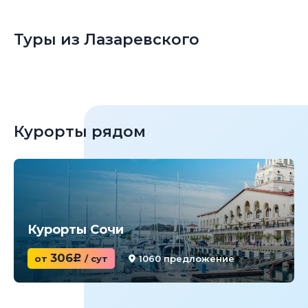
Туры из Лазаревского
Курорты рядом
Курорты Сочи
306
от
c
/ сут
1060 предложение