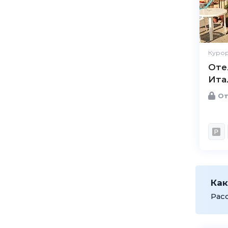
Курор
Оте
Ита
От
Как
Рас