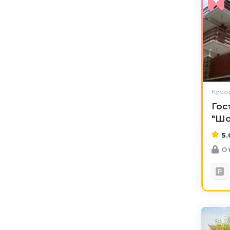
Куро
Гос
"Шо
5.
От