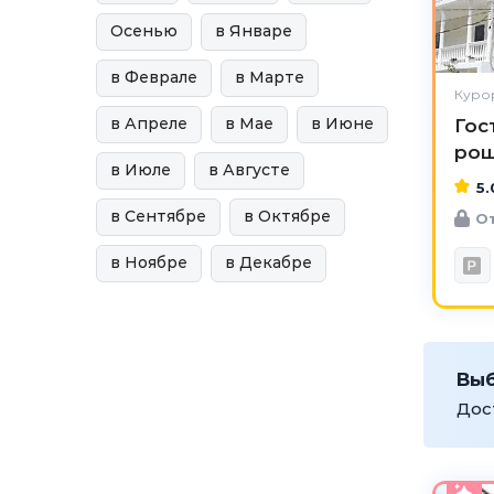
Осенью
в Январе
в Феврале
в Марте
Куро
в Апреле
в Мае
в Июне
Гос
ро
в Июле
в Августе
5.
в Сентябре
в Октябре
От
в Ноябре
в Декабре
Вы
Дос