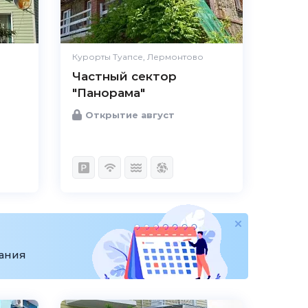
Курорты Туапсе, Лермонтово
Частный сектор
"Панорама"
Открытие август
вания