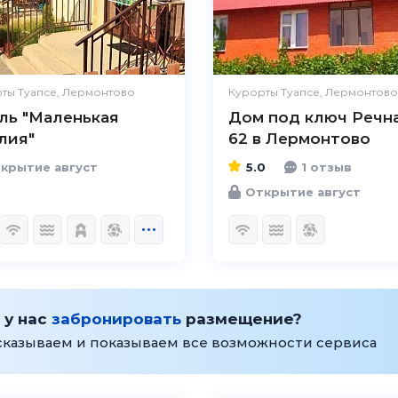
ты Туапсе, Лермонтово
Курорты Туапсе, Лермонтово
ль "Маленькая
Дом под ключ Речн
лия"
62 в Лермонтово
крытие август
5.0
1 отзыв
Открытие август
 у нас
забронировать
размещение?
сказываем и показываем все возможности сервиса