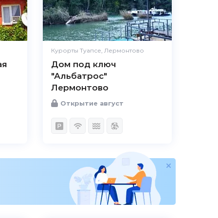
Расположение
Великолепно
Удобства
Великолепно
Цена /
Великолепно
качество
Курорты Туапсе, Лермонтово
ая
Дом под ключ
Персонал
Великолепно
"Альбатрос"
Лермонтово
Открытие август