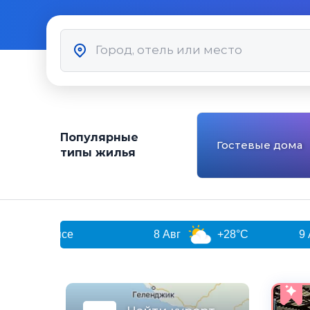
Популярные
Гостевые дома
типы жилья
8 Авг
+28°C
9 Авг
+27