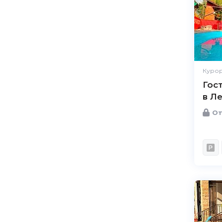
Курор
Гос
в Л
От