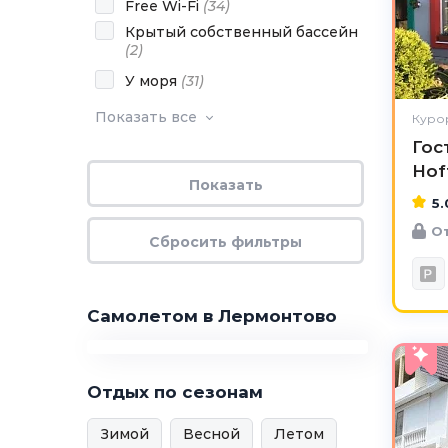
Free Wi-Fi
(
34
)
Крытый собственный бассейн
(
2
)
У моря
(
31
)
Показать все
Куро
Гос
Hof
5.
От
Самолетом в Лермонтово
Отдых по сезонам
Зимой
Весной
Летом