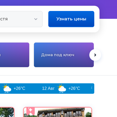
Узнать цены
ы
Дома под ключ
Отел
12 Авг
+26°C
13 Авг
+26°C
4.7
5.0
Чистота
Отлично