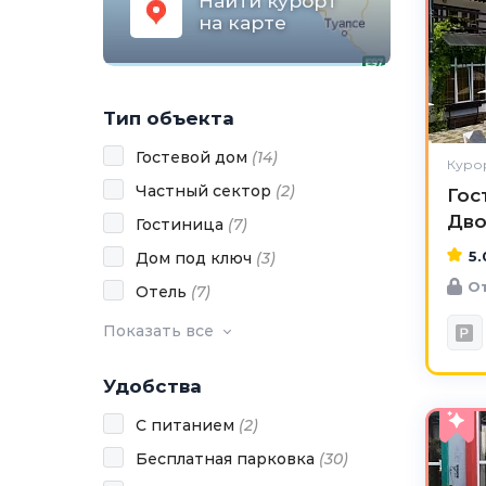
Найти курорт
на карте
Тип объекта
Гостевой дом
(
14
)
Куро
Частный сектор
(
2
)
Гос
Дво
Гостиница
(
7
)
5.
Дом под ключ
(
3
)
От
Отель
(
7
)
Показать все
Удобства
С питанием
(
2
)
Бесплатная парковка
(
30
)