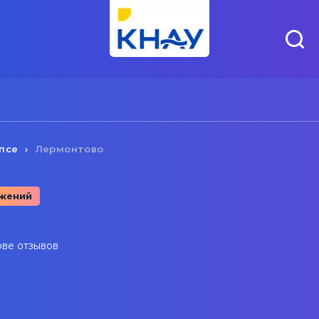
псе
Лермонтово
жений
ове отзывов