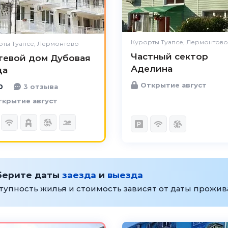
Удобства
Великолепно
Цена /
Великолепно
качество
Курорты Туапсе, Лермонтово
рты Туапсе, Лермонтово
Частный сектор
Персонал
Великолепно
тевой дом Дубовая
Аделина
ща
Открытие август
0
3 отзыва
крытие август
берите даты
заезда
и
выезда
тупность жилья и стоимость зависят от даты прожи