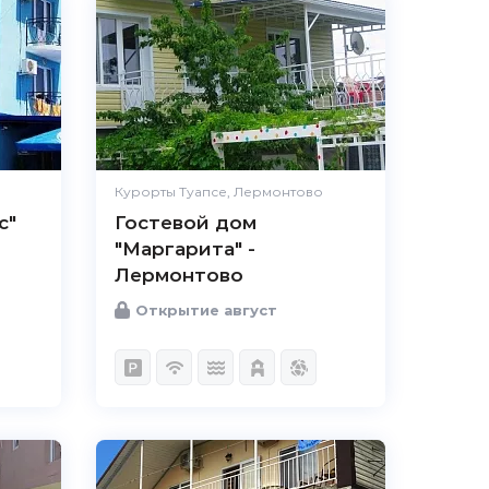
Курорты Туапсе, Лермонтово
с"
Гостевой дом
"Маргарита" -
Лермонтово
Открытие август
5.0
Чистота
Великолепно