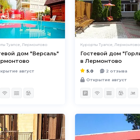
ты Туапсе, Лермонтово
Курорты Туапсе, Лермонтово
тевой дом "Версаль"
Гостевой дом "Горл
ермонтово
в Лермонтово
крытие август
5.0
2 отзыва
Открытие август