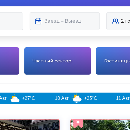
Частный сектор
Гостиниц
°C
10 Авг
+25°C
11 Авг
+26°C
5.0
Чистота
Великолепно