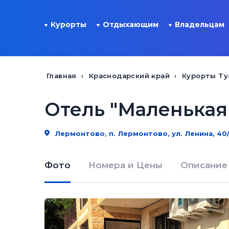
Курорты
Отдыхающим
Владельцам
Главная
Краснодарский край
Курорты Ту
Отель "Маленькая
Лермонтово, п. Лермонтово, ул. Ленина, 40/
Фото
Номера и Цены
Описание