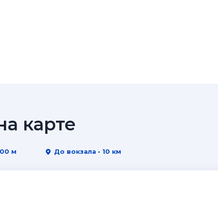
а карте
500 м
До вокзала • 10 км