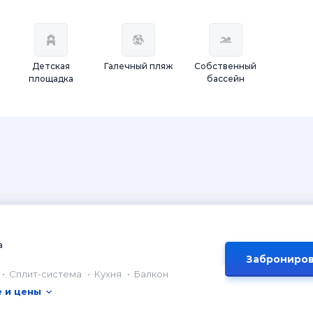
Детская
Галечный пляж
Собственный
площадка
бассейн
а
Заброниров
Сплит-система
Кухня
Балкон
 и цены