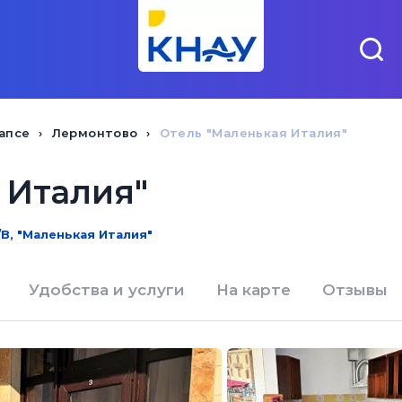
апсе
Лермонтово
Отель "Маленькая Италия"
 Италия"
В, "Маленькая Италия"
Удобства и услуги
На карте
Отзывы