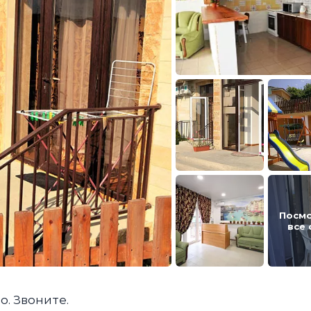
Посм
все
о. Звоните.