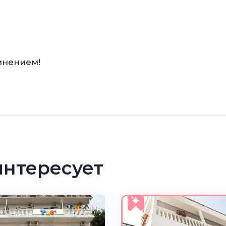
мнением!
интересует