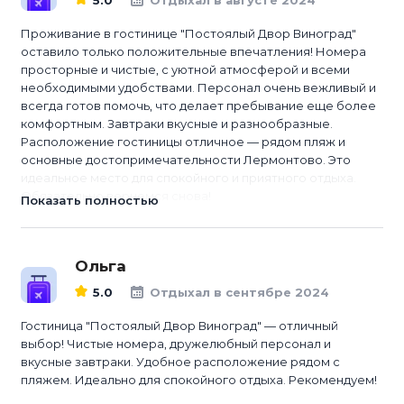
Отдыхал в августе 2024
Проживание в гостинице "Постоялый Двор Виноград"
оставило только положительные впечатления! Номера
просторные и чистые, с уютной атмосферой и всеми
необходимыми удобствами. Персонал очень вежливый и
всегда готов помочь, что делает пребывание еще более
комфортным. Завтраки вкусные и разнообразные.
Расположение гостиницы отличное — рядом пляж и
основные достопримечательности Лермонтово. Это
идеальное место для спокойного и приятного отдыха.
Обязательно вернемся снова!
Показать полностью
Ольга
5.0
Отдыхал в сентябре 2024
Гостиница "Постоялый Двор Виноград" — отличный
выбор! Чистые номера, дружелюбный персонал и
вкусные завтраки. Удобное расположение рядом с
пляжем. Идеально для спокойного отдыха. Рекомендуем!