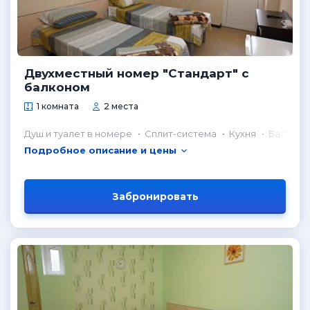
Двухместный номер "Стандарт" с
балконом
1 комната
2 места
Душ и туалет в номере
Сплит-система
Кухня
Балкон
Подробное описание и цены
Забронировать