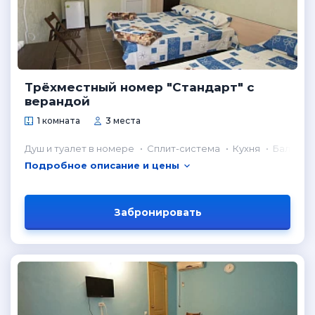
Трёхместный номер "Стандарт" с
верандой
1 комната
3 места
Душ и туалет в номере
Сплит-система
Кухня
Балкон
Подробное описание и цены
Забронировать