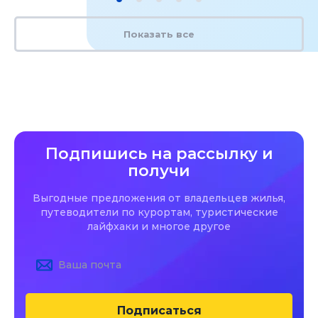
Показать все
Подпишись на рассылку и
получи
Выгодные предложения от владельцев жилья,
путеводители по курортам, туристические
лайфхаки и многое другое
Подписаться