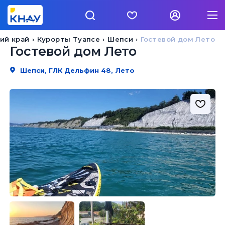
ий край
Курорты Туапсе
Шепси
Гостевой дом Лето
Гостевой дом Лето
Шепси, ГЛК Дельфин 48, Лето