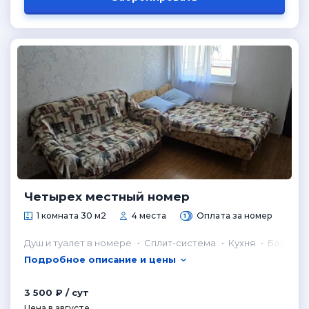
Четырех местный номер
1 комната 30 м2
4 места
Оплата за номер
Душ и туалет в номере
Сплит-система
Кухня
Балкон
Подробное описание и цены
3 500 ₽ / сут
Цена в августе