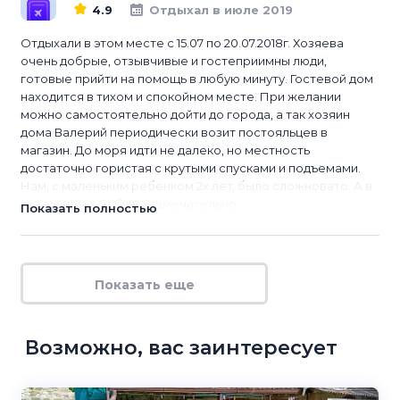
4.9
Отдыхал в июле 2019
Отдыхали в этом месте с 15.07 по 20.07.2018г. Хозяева
очень добрые, отзывчивые и гостеприимны люди,
готовые прийти на помощь в любую минуту. Гостевой дом
находится в тихом и спокойном месте. При желании
можно самостоятельно дойти до города, а так хозяин
дома Валерий периодически возит постояльцев в
магазин. До моря идти не далеко, но местность
достаточно гористая с крутыми спусками и подъемами.
Нам, с маленьким ребенком 2х лет, было сложновато. А в
остальном всё было замечательно
Показать полностью
Показать еще
Возможно, вас заинтересует