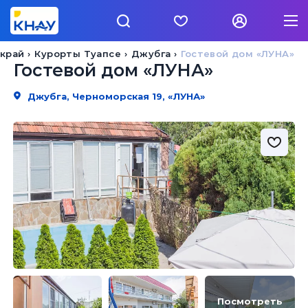
 край
Курорты Туапсе
Джубга
Гостевой дом «ЛУНА»
Гостевой дом «ЛУНА»
Джубга, Черноморская 19, «ЛУНА»
Посмотреть