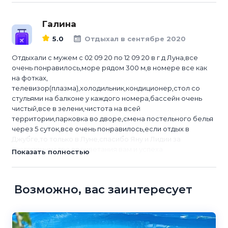
Галина
5.0
Отдыхал в сентябре 2020
Отдыхали с мужем с 02 09 20 по 12 09 20 в г д Луна,все
очень понравилось,море рядом 300 м,в номере все как
на фотках,
телевизор(плазма),холодильник,кондиционер,стол со
стульями на балконе у каждого номера,бассейн очень
чистый,все в зелени,чистота на всей
территории,парковка во дворе,смена постельного белья
через 5 суток,все очень понравилось,если отдых в
Джубге,то только в Луне,спасибо Яну и Лидии за
гостеприимство,процветания вам и успеха
Показать полностью
Возможно, вас заинтересует