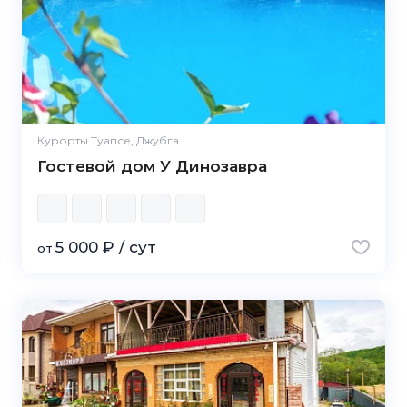
Курорты Туапсе, Джубга
Гостевой дом У Динозавра
5 000 ₽ / сут
от