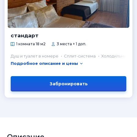
стандарт
1 комната 18 м2
3 места + 1 доп.
Душ и туалет в номере
Сплит-система
Холодильник в н
Подробное описание и цены
Забронировать
Описание