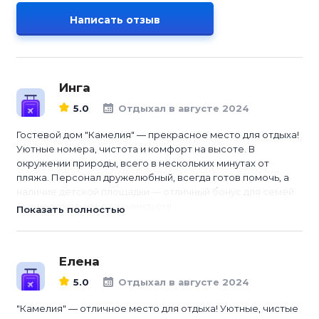
Написать отзыв
Инга
5.0
Отдыхал в августе 2024
Гостевой дом "Камелия" — прекрасное место для отдыха!
Уютные номера, чистота и комфорт на высоте. В
окружении природы, всего в нескольких минутах от
пляжа. Персонал дружелюбный, всегда готов помочь, а
наличие детской площадки — отличный бонус для семей.
Очень довольны, рекомендуем!
Показать полностью
Елена
5.0
Отдыхал в августе 2024
"Камелия" — отличное место для отдыха! Уютные, чистые