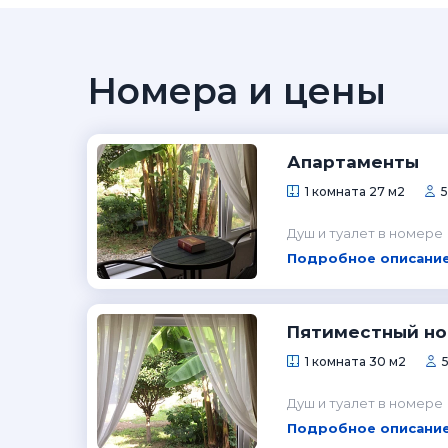
Номера и цены
Апартаменты
1 комната 27 м2
5
Душ и туалет в номере
Подробное описание
Пятиместный н
1 комната 30 м2
5
Душ и туалет в номере
Подробное описание