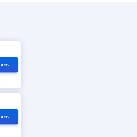
ать
ать