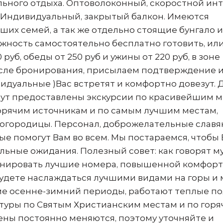
льного отдыха. Оптоволоконный, скоростной ин
. Индивидуальный, закрытый балкон. Имеются
х семей, а так же отдельно стоящие бунгало и
жность самостоятельно бесплатно готовить, ил
руб, обеды от 250 руб и ужины от 220 руб, в зоне
 После бронирования, присылаем подтверждение и
идуальные )Вас встретят и комфортно довезут. 
дут предоставлены экскурсии по красивейшим 
 горячим источникам и по самым лучшим местам,
Богородицы. Персонал, доброжелательные славя
ые помогут Вам во всем. Мы постараемся, чтобы
льные ожидания. Полезный совет: как говорят 
ронировать лучшие номера, повышенной комфор
 будете наслаждаться лучшими видами на горы и 
е осенне-зимний периоды, работают теплые по
туры по Святым Христианским местам и по горя
ны постоянно меняются, поэтому уточняйте и