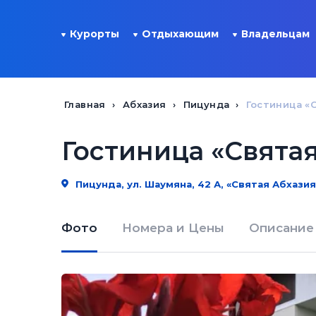
Курорты
Отдыхающим
Владельцам
Главная
Абхазия
Пицунда
Гостиница «
Гостиница «Свята
Пицунда, ул. Шаумяна, 42 А, «Святая Абхазия
Фото
Номера и Цены
Описание