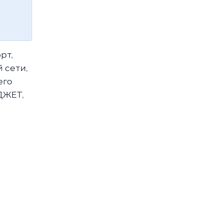
рт,
 сети,
его
ДЖЕТ,