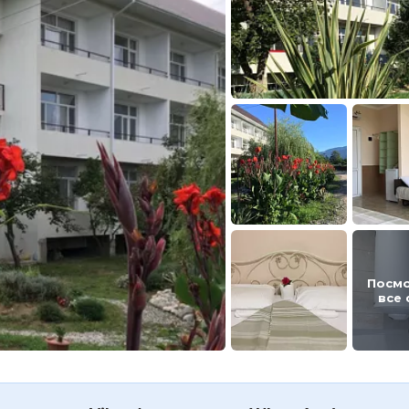
Посм
все