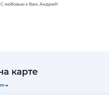
 С любовью к Вам, Андрей!
а карте
300 м