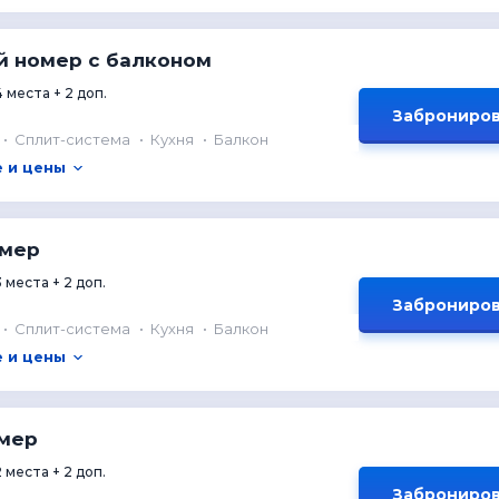
 номер с балконом
4 места + 2 доп.
Заброниров
Сплит-система
Кухня
Балкон
 и цены
омер
3 места + 2 доп.
Заброниров
Сплит-система
Кухня
Балкон
 и цены
мер
2 места + 2 доп.
Заброниров