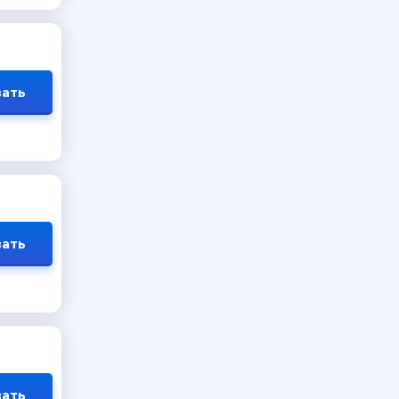
ать
ать
ать