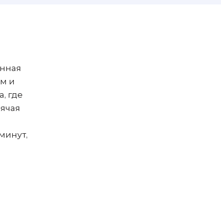
анная
м и
, где
рячая
минут,
а