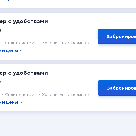
ер с удобствами
а
Заброниров
Сплит-система
Холодильник в комнате
 и цены
ер с удобствами
а
Заброниров
Сплит-система
Холодильник в комнате
 и цены