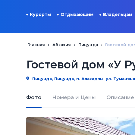
Курорты
Отдыхающим
Владельцам
Главная
Абхазия
Пицунда
Гостевой до
Гостевой дом «У Р
Пицунда, Пицунда, п. Алахадзы, ул. Туманяна
Фото
Номера и Цены
Описание