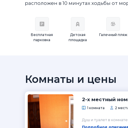
расположен в 10 минутах ходьбы от мо
Бесплатная
Детская
Галечный пляж
парковка
площадка
Комнаты и цены
2-х местный ном
1 комната
2 мест
Душ и туалет в комнате
Подробное описание