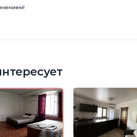
мнением!
интересует