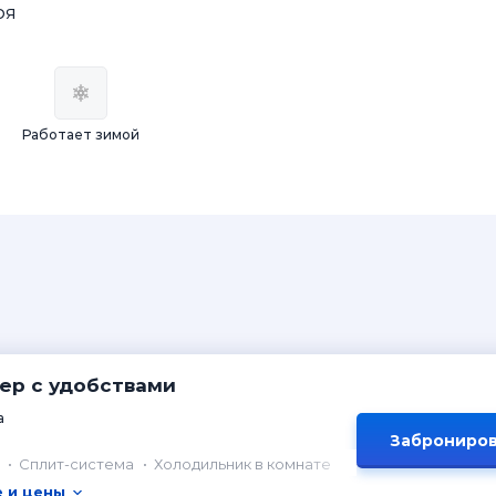
ря
Работает зимой
ер с удобствами
а
Заброниров
Сплит-система
Холодильник в комнате
 и цены