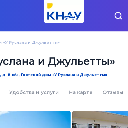
м «У Руслана и Джульетты»
услана и Джульетты»
, д. 8 «А», Гостевой дом «У Руслана и Джульетты»
Удобства и услуги
На карте
Отзывы