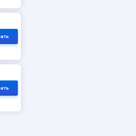
ать
ать