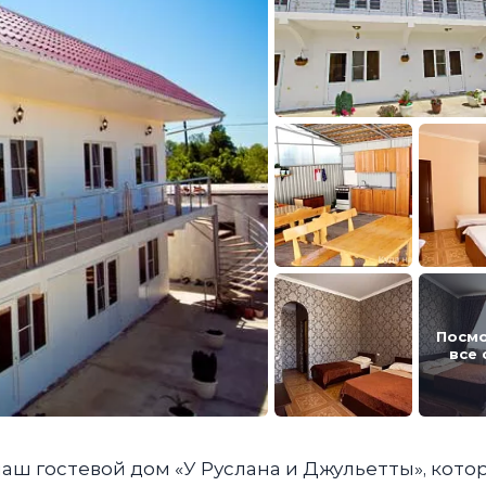
Посм
все
аш гостевой дом «У Руслана и Джульетты», кото