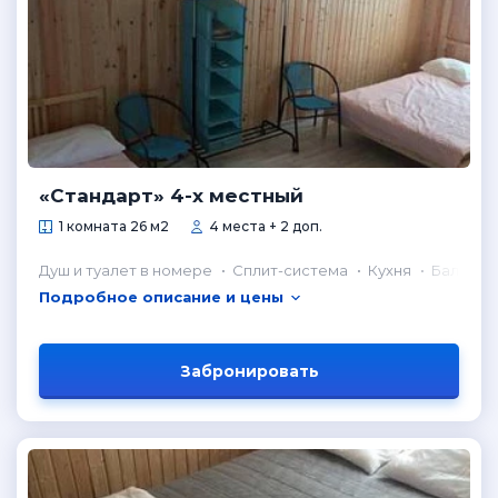
«Стандарт» 4-х местный
1 комната 26 м2
4 места + 2 доп.
Душ и туалет в номере
Сплит-система
Кухня
Балкон
Подробное описание и цены
Забронировать