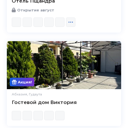
Отель Пщандра
Открытие август
Акция!
Абхазия, Гудаута
Гостевой дом Виктория