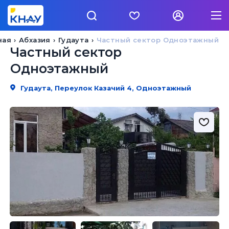
ная
Абхазия
Гудаута
Частный сектор Одноэтажный
Частный сектор
Одноэтажный
Гудаута, Переулок Казачий 4, Одноэтажный