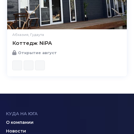
Абхазия, Гудаута
Коттедж NiPA
Открытие август
КУДА НА ЮГА
О компании
Новости