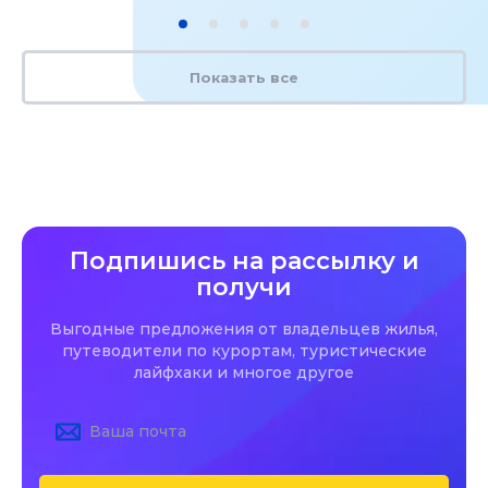
Показать все
Подпишись на рассылку и
получи
Выгодные предложения от владельцев жилья,
путеводители по курортам, туристические
лайфхаки и многое другое