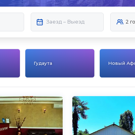
Гудаута
Новый Аф