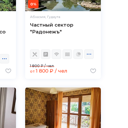
0%
Абхазия, Гудаута
Частный сектор
со
"Радонежъ"
1 800 ₽ / чел
1 800 ₽ / чел
от