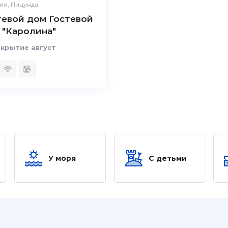
ия, Пицунда
тевой дом Гостевой
 "Каролина"
крытие август
У моря
С детьми