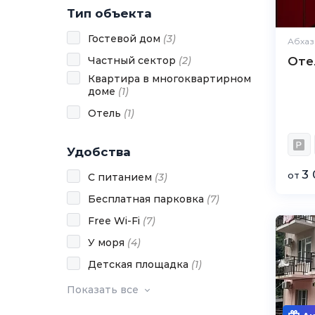
Тип объекта
Гостевой дом
(
3
)
Абхаз
Частный сектор
(
2
)
Оте
Квартира в многоквартирном
доме
(
1
)
Отель
(
1
)
Удобства
3 
от
С питанием
(
3
)
Бесплатная парковка
(
7
)
Free Wi-Fi
(
7
)
У моря
(
4
)
Детская площадка
(
1
)
Показать все