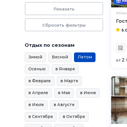
Ак
Абхаз
Гос
5.
Отдых по сезонам
Зимой
Весной
Летом
2 
от
Осенью
в Январе
в Феврале
в Марте
в Апреле
в Мае
в Июне
в Июле
в Августе
в Сентябре
в Октябре