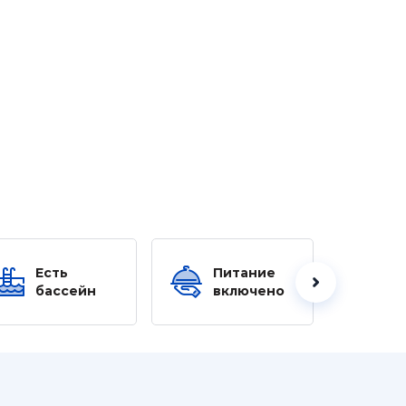
Есть
Питание
Ес
бассейн
включено
б