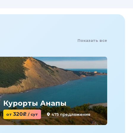
Показать все
Курорты Анапы
Ку
320
475 предложение
от
c
/ сут
от