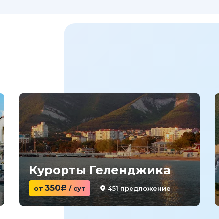
Курорты Геленджика
350
451 предложение
от
c
/ сут