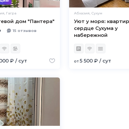
ция!
Цена /
Великолепно
качество
ия, Гагра
Абхазия, Сухум
тевой дом "Пантера"
Уют у моря: квартир
Персонал
Великолепно
сердце Сухума у
0
15 отзывов
набережной
000 ₽ / сут
5 500 ₽ / сут
от