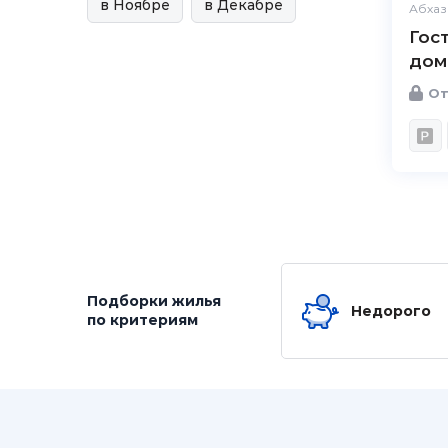
в Ноябре
в Декабре
Абхаз
Гос
дом
От
Подборки жилья
Недорого
по критериям