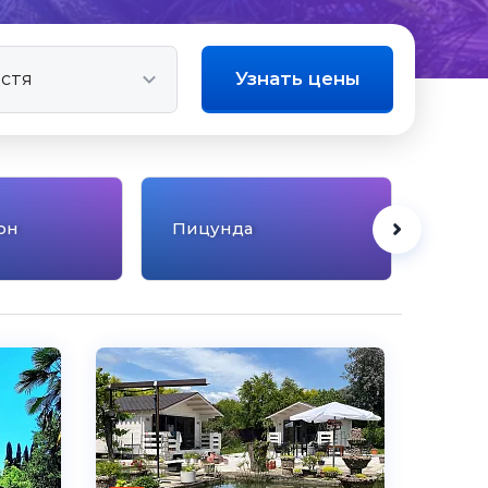
Узнать цены
он
Пицунда
Суху