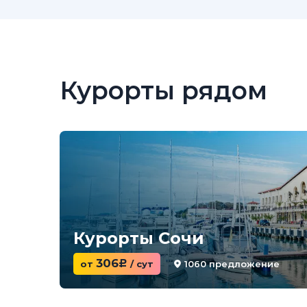
Курорты рядом
Курорты Сочи
306
1060 предложение
от
c
/ сут