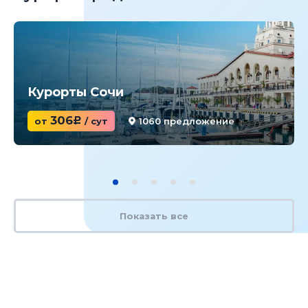
Курорты Сочи
306
от
c
/ сут
1060 предложение
Показать все