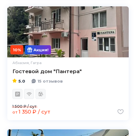
5.0
10%
Акция!
Абхазия, Гагра
Гостевой дом "Пантера"
5.0
15 отзывов
1 500 ₽ / сут
1 350 ₽ / сут
от