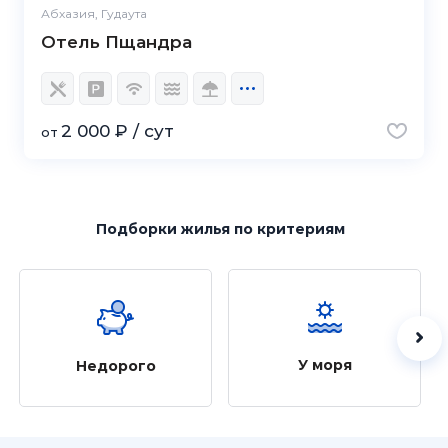
Абхазия, Гудаута
Отель Пщандра
2 000 ₽ / сут
от
Подборки жилья
по критериям
У моря
Недорого