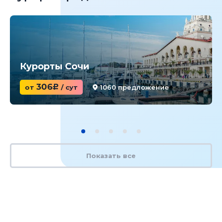
Курорты Сочи
306
от
c
/ сут
1060 предложение
Показать все