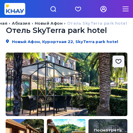
ная
Абхазия
Новый Афон
Отель SkyTerra park hotel
Отель SkyTerra park hotel
Новый Афон, Курортная 22, SkyTerra park hotel
Посмотреть