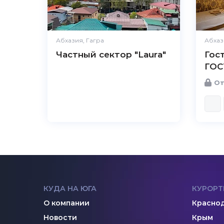
Абхазия, Гагра
Абхаз
Частный сектор "Laura"
Гос
ГОС
От
КУДА НА ЮГА
КУРОРТ
О компании
Краснод
Новости
Крым