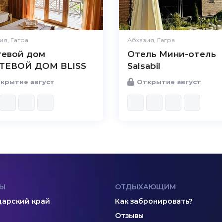
ия, Гагра
Абхазия, Гагра
тевой дом
Отель Мини-отель
ТЕВОЙ ДОМ BLISS
Salsabil
крытие август
Открытие август
Ы
ОТДЫХАЮЩИМ
арский край
Как забронировать?
Отзывы