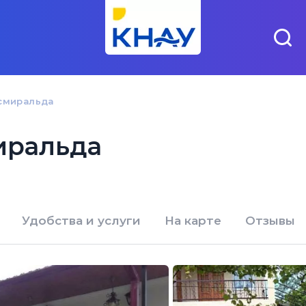
смиральда
иральда
Удобства и услуги
На карте
Отзывы