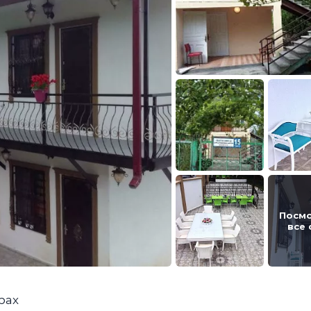
Посм
все
рах