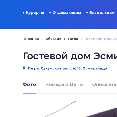
Курорты
Отдыхающим
Владельцам
Главная
Абхазия
Гагра
Гостевой дом Э
Гостевой дом Эсм
Гагра, Сухумское шоссе, 15, Эсмиральда
Фото
Номера и Цены
Описание