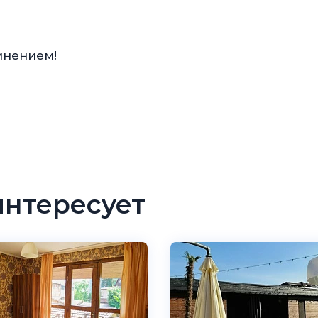
мнением!
интересует