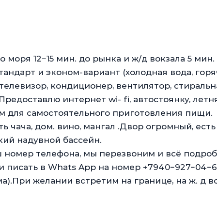
оря 12−15 мин. до рынка и ж/д вокзала 5 мин.
андарт и эконом-вариант (холодная вода, горя
 телевизор, кондиционер, вентилятор, стиральн
Предоставлю интернет wi- fi, автостоянку, летн
м для самостоятельного приготовления пищи.
ть чача, дом. вино, мангал .Двор огромный, ест
ский надувной бассейн.
ш номер телефона, мы перезвоним и всё подро
и писать в Whats App на номер +7940−927−04−
ма).При желании встретим на границе, на ж. д в