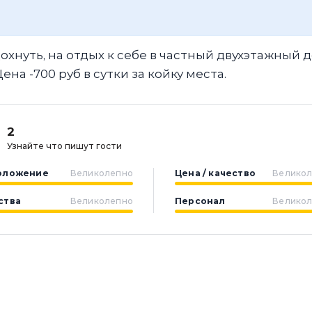
охнуть, на отдых к себе в частный двухэтажный д
на -700 руб в сутки за койку места.
2
Узнайте что пишут гости
оложение
Великолепно
Цена / качество
Велико
ства
Великолепно
Персонал
Велико