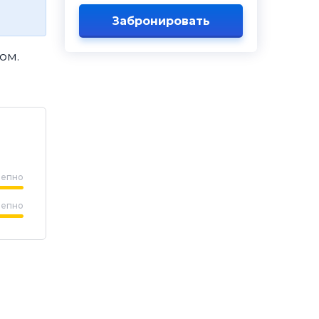
Забронировать
ом.
лепно
лепно