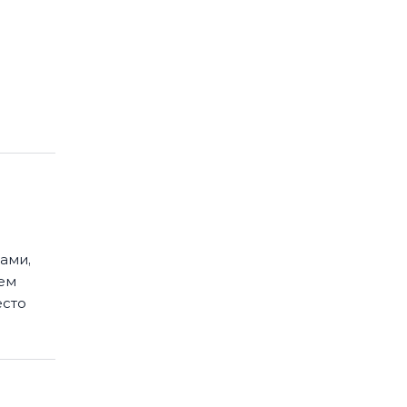
ами,
ем
есто