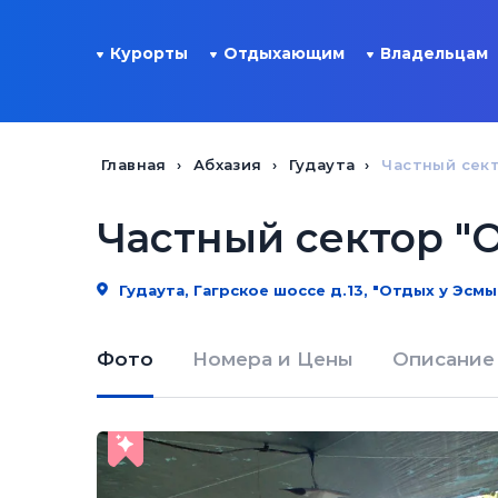
Курорты
Отдыхающим
Владельцам
Главная
Абхазия
Гудаута
Частный сект
Частный сектор "
Гудаута, Гагрское шоссе д.13, "Отдых у Эсмы
Фото
Номера и Цены
Описание