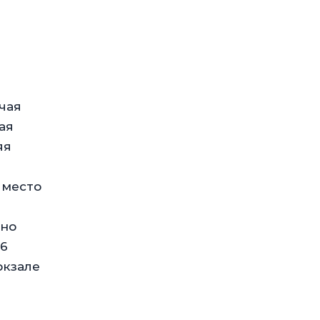
чая
ая
яя
ь место
бно
66
окзале