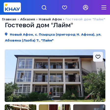
Главная
Абхазия
Новый Афон
Гостевой дом "Лайм"
Гостевой дом "Лайм"
Новый Афон, с. Псырцха (пригород Н. Афона), ул.
Абовяна (Лазба) 7., "Лайм"