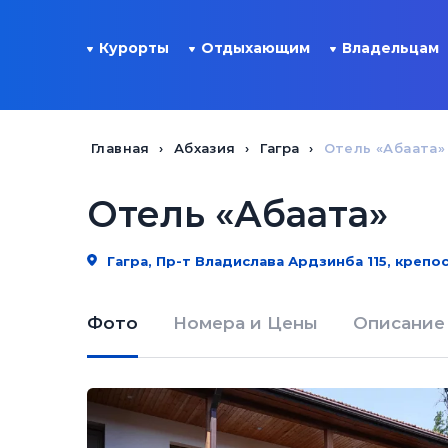
Курорты
Отдыхающим
Владельцам
Главная
Абхазия
Гагра
Отель «Абаата»
Отель «Абаата»
Гагра, Пр-т Владислава Ардзинба 115, крепос
Фото
Номера и Цены
Описание