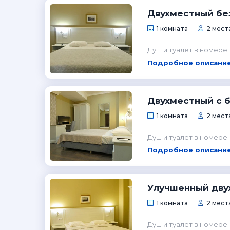
Двухместный бе
1 комната
2 места
Душ и туалет в номере
Подробное описание
Двухместный с 
1 комната
2 места
Душ и туалет в номере
Подробное описание
Улучшенный дву
1 комната
2 места
Душ и туалет в номере