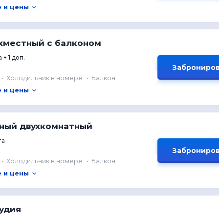
 и цены
хместный с балконом
 + 1 доп.
Заброниров
Холодильник в номере
Балкон
 и цены
тный двухкомнатный
та
Заброниров
Холодильник в номере
Балкон
 и цены
удия