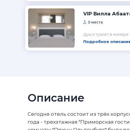
VIP Вилла Абаат
0 места
Душ и туалет в номере
Подробное описание
Описание
Сегодня отель состоит из трёх корпусо
года - трехэтажная "Приморская гост
комнаты "Принц Ольденбург" были ре