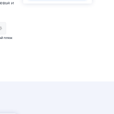
евья и
ый пляж