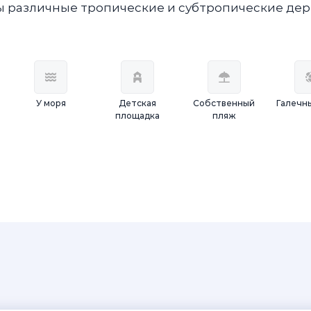
ны различные тропические и субтропические дер
У моря
Детская
Собственный
Галечн
площадка
пляж