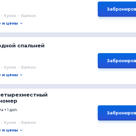
Заброниров
Кухня
Балкон
 и цены
одной спальней
Заброниров
Кухня
Балкон
 и цены
Четырехместный
номер
а + 1 доп.
Заброниров
Кухня
Балкон
 и цены