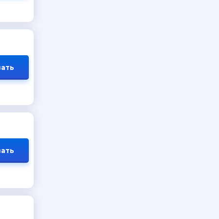
ать
ать