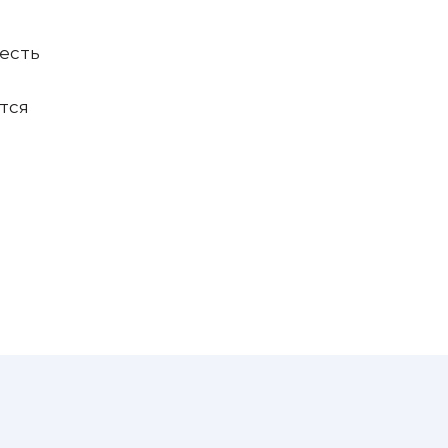
есть
тся