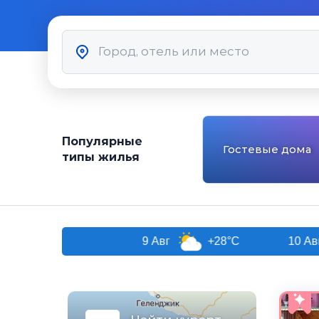
Популярные
Гостевые дома
типы жилья
9 Авг
+28°C
10 Авг
+26°C