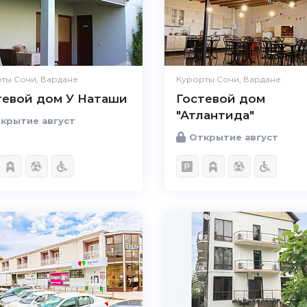
ты Сочи, Вардане
Курорты Сочи, Вардане
тевой дом У Наташи
Гостевой дом
"Атлантида"
крытие август
Открытие август
5.0
Чистота
Великолепно
Комфорт
Великолепно
Расположение
Великолепно
Удобства
Великолепно