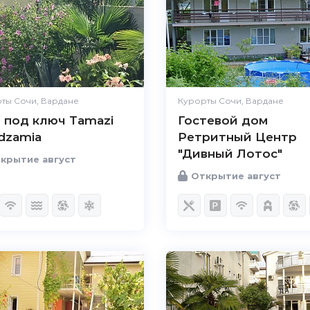
ты Сочи, Вардане
Курорты Сочи, Вардане
 под ключ Tamazi
Гостевой дом
dzamia
Ретритный Центр
"Дивный Лотос"
крытие август
Открытие август