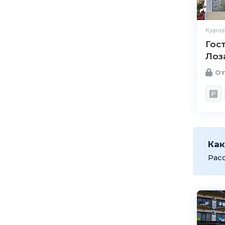
Курор
Гос
Лоз
От
Как
Рас