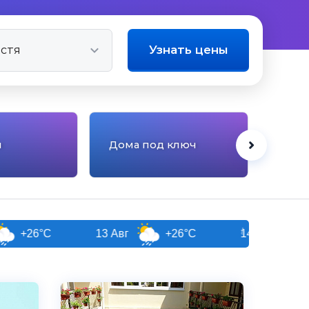
Узнать цены
ы
Дома под ключ
Отел
13 Авг
+26°C
14 Авг
+25°C