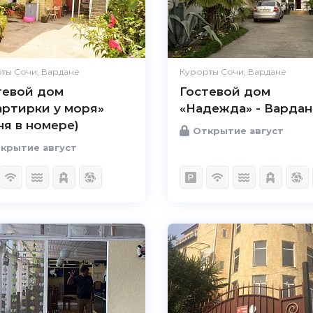
ты Сочи, Вардане
Курорты Сочи, Вардане
тевой дом
Гостевой дом
артирки у моря»
«Надежда» - Вардан
ня в номере)
Открытие август
крытие август