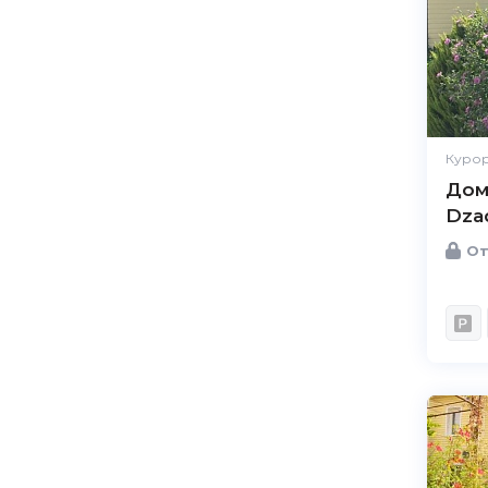
Курор
Дом
Dza
От