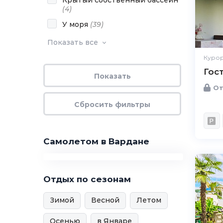
Крытый собственный бассейн
(
4
)
У моря
(
39
)
Показать все
Курор
Гос
От
Самолетом в Вардане
Отдых по сезонам
Зимой
Весной
Летом
Осенью
в Январе