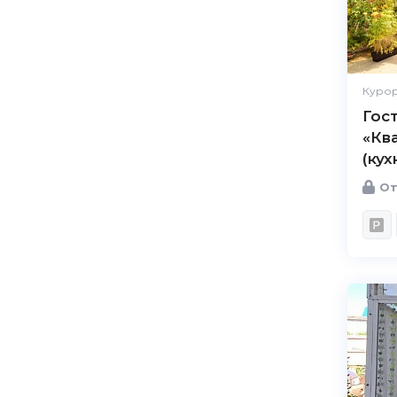
Курор
Гос
«Кв
(кух
От