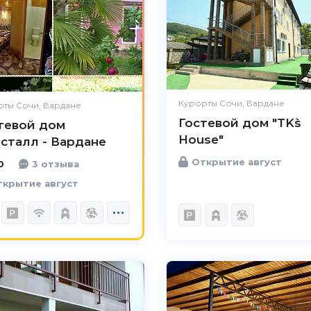
Комфорт
Великолепно
Расположение
Великолепно
Удобства
Великолепно
Цена /
Великолепно
качество
Курорты Сочи, Вардане
ты Сочи, Вардане
Гостевой дом "TK`s
Персонал
Великолепно
тевой дом
House"
сталл - Вардане
Открытие август
0
3 отзыва
крытие август