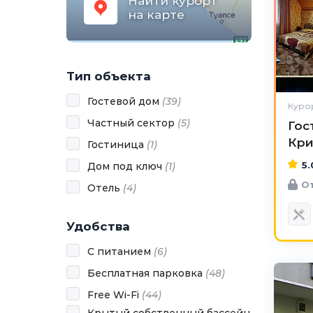
Найти курорт
на карте
Тип объекта
Гостевой дом
(
39
)
Курор
Частный сектор
(
5
)
Гос
Кри
Гостиница
(
1
)
5.
Дом под ключ
(
1
)
От
Отель
(
4
)
Удобства
С питанием
(
6
)
Бесплатная парковка
(
48
)
Free Wi-Fi
(
44
)