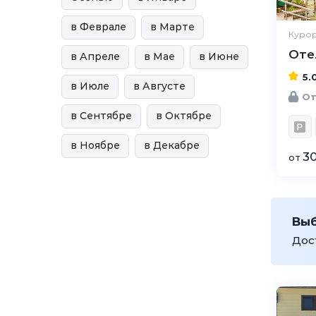
в Феврале
в Марте
Курор
Оте
в Апреле
в Мае
в Июне
5.
в Июле
в Августе
От
в Сентябре
в Октябре
в Ноябре
в Декабре
30
от
Вы
Дос