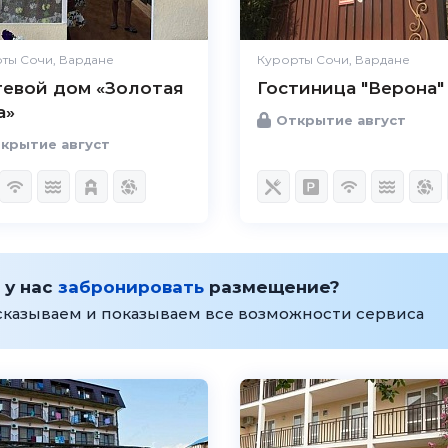
ты Сочи, Вардане
Курорты Сочи, Вардане
тевой дом «Золотая
Гостиница "Верона"
а»
Открытие август
крытие август
 у нас
забронировать
размещение?
сказываем и показываем все возможности сервиса