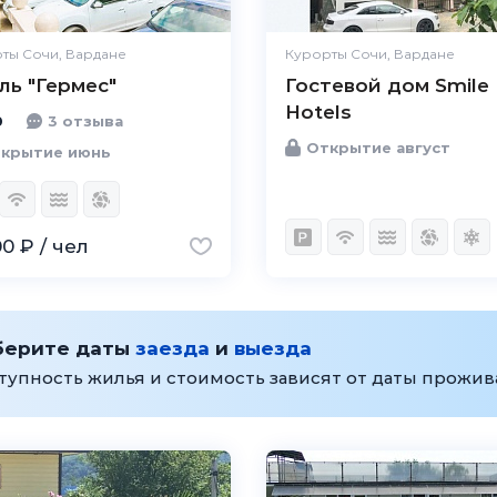
Цена /
Великолепно
качество
ты Сочи, Вардане
Курорты Сочи, Вардане
ль "Гермес"
Гостевой дом Smile
Персонал
Великолепно
Hotels
0
3 отзыва
Открытие август
крытие июнь
0 ₽ / чел
берите даты
заезда
и
выезда
тупность жилья и стоимость зависят от даты прожи