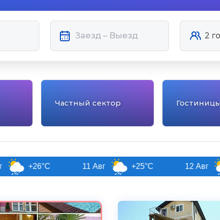
Частный сектор
Гостиниц
11 Авг
+25°C
12 Авг
+26°C
5.0
Чистота
Великолепно