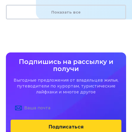
Показать все
Подпишись на рассылку и
получи
Выгодные предложения от владельцев жилья,
путеводители по курортам, туристические
лайфхаки и многое другое
Подписаться