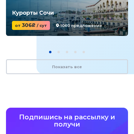
Курорты Сочи
306
от
c
/ сут
1060 предложение
Показать все
Подпишись на рассылку и
получи