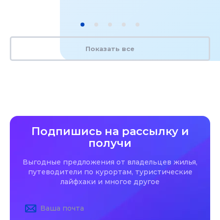
Показать все
Подпишись на рассылку и
получи
Выгодные предложения от владельцев жилья,
путеводители по курортам, туристические
лайфхаки и многое другое