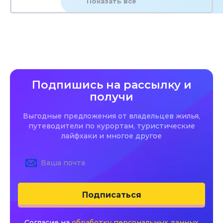
Показать все
Подпишись на рассылку и
получи
Выгодные предложения от владельцев жилья,
путеводители по курортам, туристические
лайфхаки и многое другое
Подписаться
Согласие на
обработку персональных данных