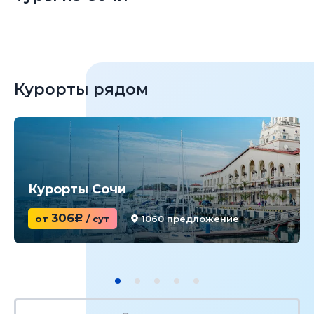
Курорты рядом
Курорты Сочи
306
от
c
/ сут
1060 предложение