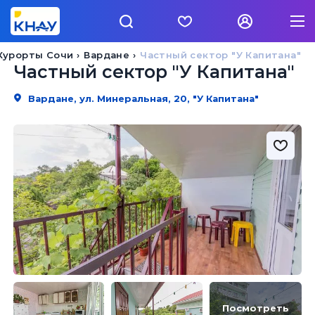
Курорты Сочи
Вардане
Частный сектор "У Капитана"
Частный сектор "У Капитана"
Вардане, ул. Минеральная, 20, "У Капитана"
Посмотреть