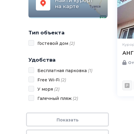
Найти курорт
на карте
Тип объекта
Гостевой дом
(
2
)
Курор
АН
Удобства
От
Бесплатная парковка
(
1
)
Free Wi-Fi
(
2
)
У моря
(
2
)
Галечный пляж
(
2
)