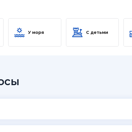
У моря
С детьми
осы