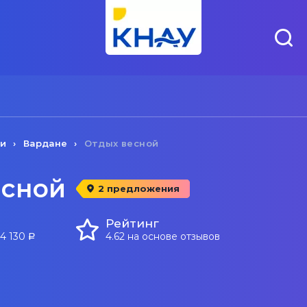
чи
Вардане
Отдых весной
есной
2 предложения
Рейтинг
 4 130
4.62 на основе отзывов
a