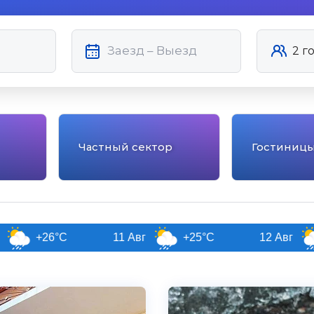
Частный сектор
Гостиниц
6°C
11 Авг
+25°C
12 Авг
+26°C