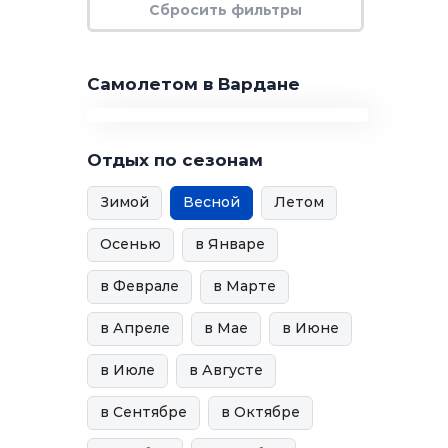
Самолетом в Вардане
Отдых по сезонам
Зимой
Весной
Летом
Осенью
в Январе
в Феврале
в Марте
в Апреле
в Мае
в Июне
в Июле
в Августе
в Сентябре
в Октябре