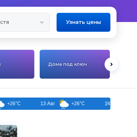
Узнать цены
ы
Дома под ключ
Отел
13 Авг
+26°C
14 Авг
+25°C