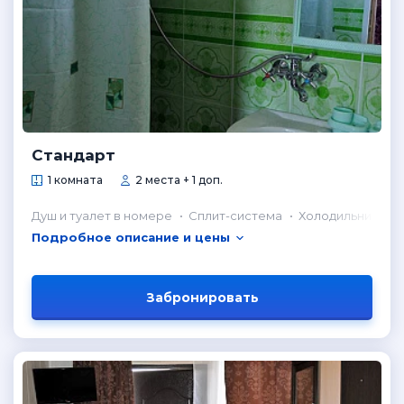
Стандарт
1 комната
2 места + 1 доп.
Душ и туалет в номере
Сплит-система
Холодильник в н
Подробное описание и цены
Забронировать