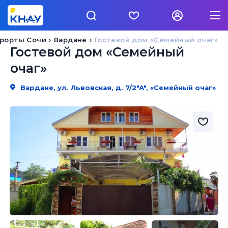
рорты Сочи
Вардане
Гостевой дом «Семейный очаг»
Гостевой дом «Семейный
очаг»
Вардане, ул. Львовская, д. 7/2"А", «Семейный очаг»