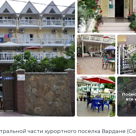
Посм
все
нтральной части курортного поселка Вардане (Со