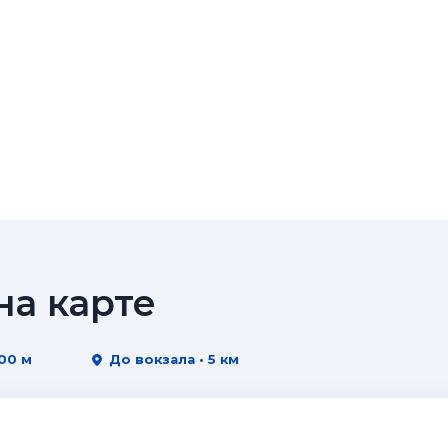
а карте
00 м
До вокзала • 5 км