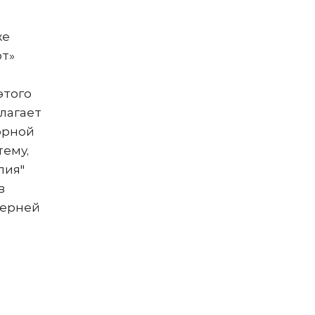
же
рт»
этого
лагает
орной
тему,
лия"
в
черней