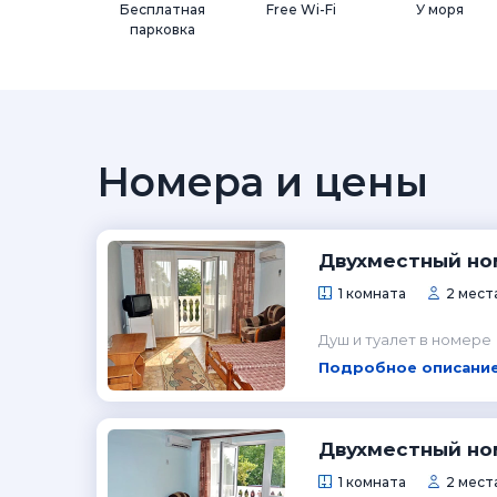
Бесплатная
Free Wi-Fi
У моря
парковка
Номера и цены
Двухместный но
1 комната
2 места
Душ и туалет в номере
Подробное описание
Двухместный но
1 комната
2 места