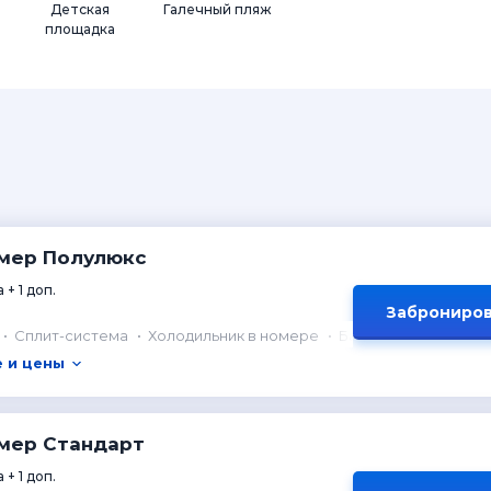
Детская
Галечный пляж
площадка
мер Полулюкс
 + 1 доп.
Заброниров
Сплит-система
Холодильник в номере
Балкон
 и цены
мер Стандарт
 + 1 доп.