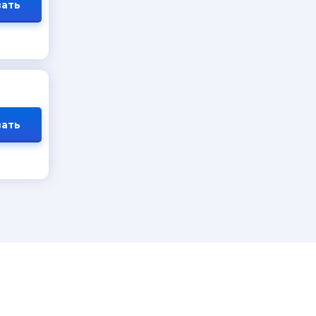
ать
ать