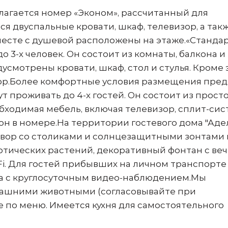
лагается номер «Эконом», рассчитанный для
тся двуспальные кровати, шкаф, телевизор, а так
есте с душевой расположены на этаже.«Станда
о 3-х человек. Он состоит из комнаты, балкона и
усмотрены кровати, шкаф, стол и стулья. Кроме 
ятор.Более комфортные условия размещения пред
т проживать до 4-х гостей. Он состоит из прост
бходимая мебель, включая телевизор, сплит-сис
кон в номере.На территории гостевого дома "Аде
вор со столиками и солнцезащитными зонтами 
зотических растений, декоративный фонтан с ве
i-Fi. Для гостей прибывших на личном транспорте
ка с круглосуточным видео-наблюдением.Мы
ашними животными (согласовывайте при
 по меню. Имеется кухня для самостоятельного