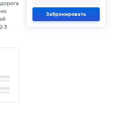
 дорога
имо
Забронировать
ей
2-3
Плохо
Плохо