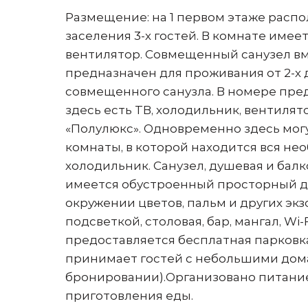
Размещение: на 1 первом этаже распо
заселения 3-х гостей. В комнате имее
вентилятор. Совмещенный санузел вм
предназначен для проживания от 2-х д
совмещенного санузла. В номере пред
здесь есть ТВ, холодильник, вентил
«Полулюкс». Одновременно здесь могу
комнаты, в которой находится вся нео
холодильник. Санузел, душевая и бал
имеется обустроенный просторный д
окружении цветов, пальм и других эк
подсветкой, столовая, бар, мангал, W
предоставляется бесплатная парков
принимает гостей с небольшими дом
бронировании).Организовано питание
приготовления еды.