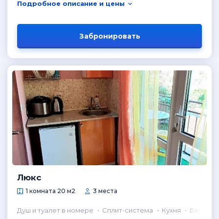
Подробное описание и цены
Забронировать
Люкс
1 комната 20 м2
3 места
Душ и туалет в номере
Сплит-система
Кухня
Балкон