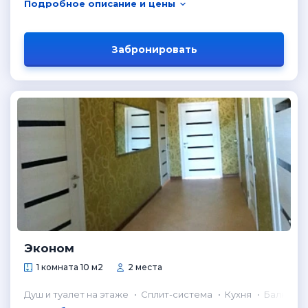
Подробное описание и цены
Забронировать
Эконом
1 комната 10 м2
2 места
Душ и туалет на этаже
Сплит-система
Кухня
Балкон