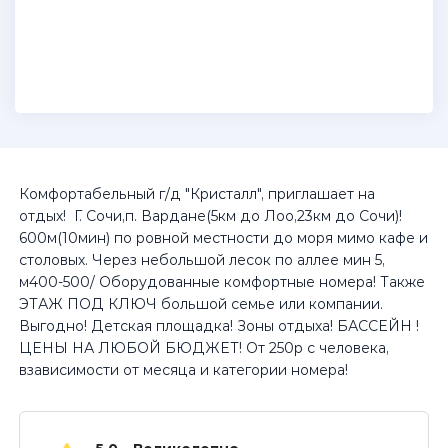
Комфортабельный г/д "Кристалл", приглашает на
отдых! Г. Сочи,п. Вардане(5км до Лоо,23км до Сочи)!
600м(10мин) по ровной местности до моря мимо кафе и
столовых. Через небольшой лесок по аллее мин 5,
м400-500/ Оборудованные комфортные номера! Также
ЭТАЖ ПОД КЛЮЧ большой семье или компании.
Выгодно! Детская площадка! Зоны отдыха! БАССЕЙН !
ЦЕНЫ НА ЛЮБОЙ БЮДЖЕТ! От 250р с человека,
взависимости от месяца и категории номера!