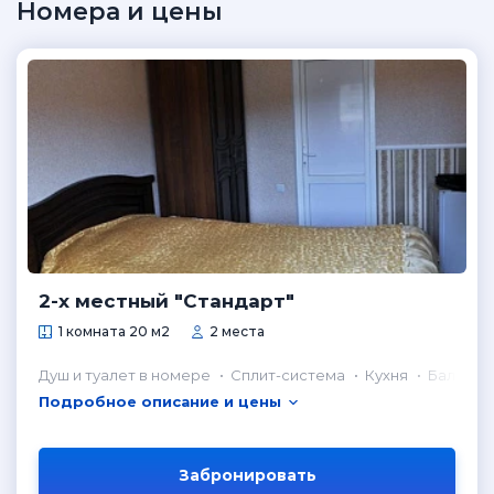
Номера и цены
2-х местный "Стандарт"
1 комната 20 м2
2 места
Душ и туалет в номере
Сплит-система
Кухня
Балкон
Подробное описание и цены
Забронировать