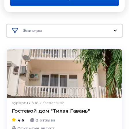
Фильтры
4.6
Курорты Сочи, Лазаревское
Гостевой дом "Тихая Гавань"
4.6
2 отзыва
Открытие август