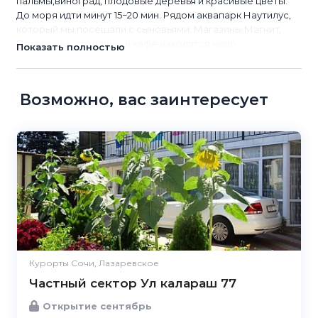
пальмы,виноград, плодовые деревья и красивые цветы.
До моря идти минут 15−20 мин. Рядом аквапарк Наутилус,
который мы посещали с сыновьями. Магазины Магнит,
Пятерочка, столовые и кафе находятся непо...
Показать полностью
Возможно, вас заинтересует
Курорты Сочи, Лазаревское
Частный сектор Ул калараш 77
Открытие сентябрь