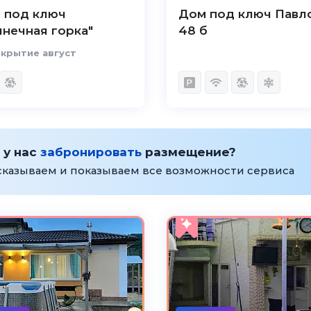
 под ключ
Дом под ключ Павл
лнечная горка"
48 б
крытие август
 у нас
забронировать
размещение?
сказываем и показываем все возможности сервиса
5.0
Чистота
Великолепно
Комфорт
Великолепно
Расположение
Великолепно
Удобства
Великолепно