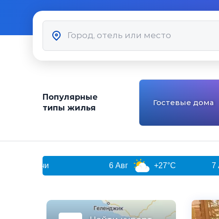
Популярные
Гостевые дома
типы жилья
и
6 Авг
+27°C
7 Авг
+2