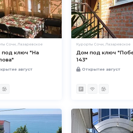
ты Сочи, Лазаревское
Курорты Сочи, Лазаревское
 под ключ "На
Дом под ключ "Поб
лова"
143"
крытие август
Открытие август