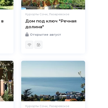
Курорты Сочи, Лазаревское
 в
Дом под ключ "Речная
долина"
Открытие август
Курорты Сочи, Лазаревское