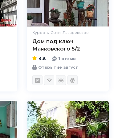
Комфорт
Великолепно
Расположение
Великолепно
Удобства
Великолепно
Курорты Сочи, Лазаревское
Дом под ключ
Цена / качество
Отлично
Маяковского 5/2
Персонал
Великолепно
4.8
1 отзыв
Открытие август