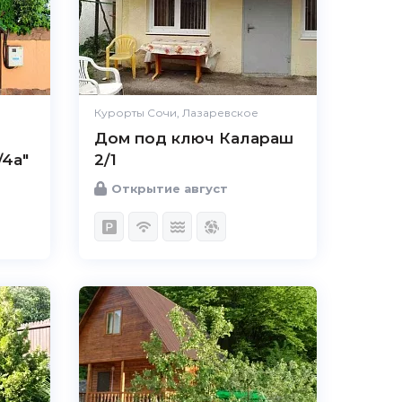
Курорты Сочи, Лазаревское
Дом под ключ Калараш
/4а"
2/1
Открытие август