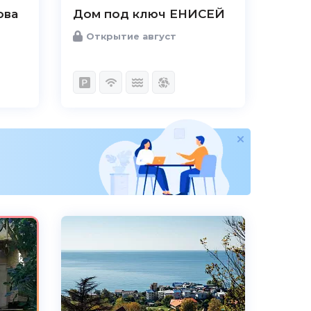
ова
Дом под ключ ЕНИСЕЙ
Открытие август
5.0
Чистота
Великолепно
Комфорт
Великолепно
Расположение
Великолепно
Удобства
Великолепно