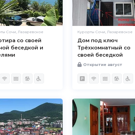
ты Сочи, Лазаревское
Курорты Сочи, Лазаревское
ртира со своей
Дом под ключ
ной беседкой и
Трёхкомнатный со
елями
своей беседкой
Открытие август