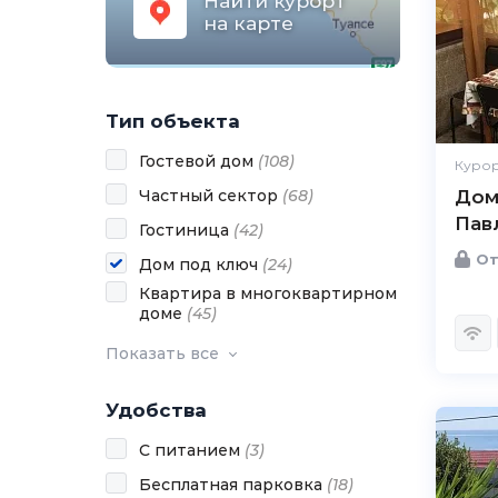
Найти курорт
на карте
Тип объекта
Гостевой дом
(
108
)
Курор
Частный сектор
(
68
)
Дом
Пав
Гостиница
(
42
)
От
Дом под ключ
(
24
)
Квартира в многоквартирном
доме
(
45
)
Показать все
Удобства
С питанием
(
3
)
Бесплатная парковка
(
18
)