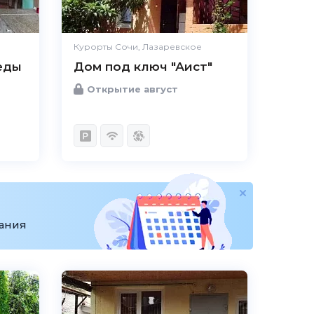
Курорты Сочи, Лазаревское
еды
Дом под ключ "Аист"
Открытие август
вания