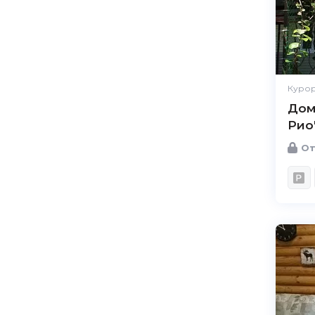
Курор
Дом
Рио
От