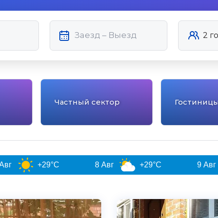
Частный сектор
Гостиниц
9°C
8 Авг
+29°C
9 Авг
+27°C