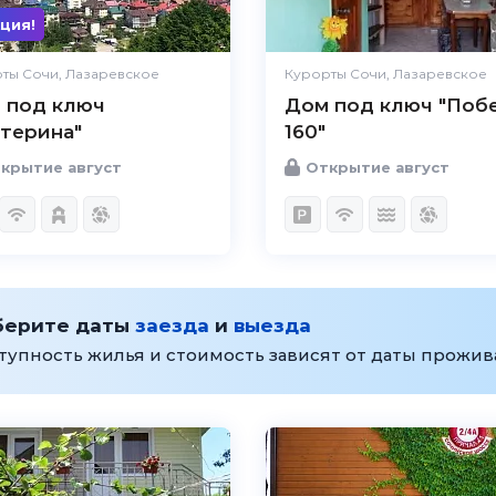
ция!
ты Сочи, Лазаревское
Курорты Сочи, Лазаревское
 под ключ
Дом под ключ "Поб
атерина"
160"
крытие август
Открытие август
берите даты
заезда
и
выезда
тупность жилья и стоимость зависят от даты прожи