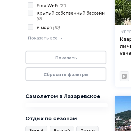
Free Wi-Fi
(
21
)
Крытый собственный бассейн
(
0
)
У моря
(
10
)
Курор
Показать все
Ква
лич
кач
Самолетом в Лазаревское
Отдых по сезонам
Зимой
Весной
Летом