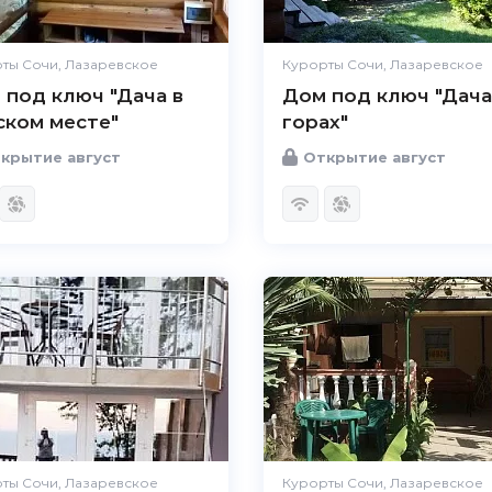
ты Сочи, Лазаревское
Курорты Сочи, Лазаревское
 под ключ "Дача в
Дом под ключ "Дача
ском месте"
горах"
крытие август
Открытие август
ты Сочи, Лазаревское
Курорты Сочи, Лазаревское