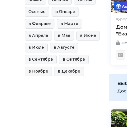
Ак
Осенью
в Январе
Курор
в Феврале
в Марте
Дом
"Ек
в Апреле
в Мае
в Июне
От
в Июле
в Августе
в Сентябре
в Октябре
в Ноябре
в Декабре
Вы
Дос