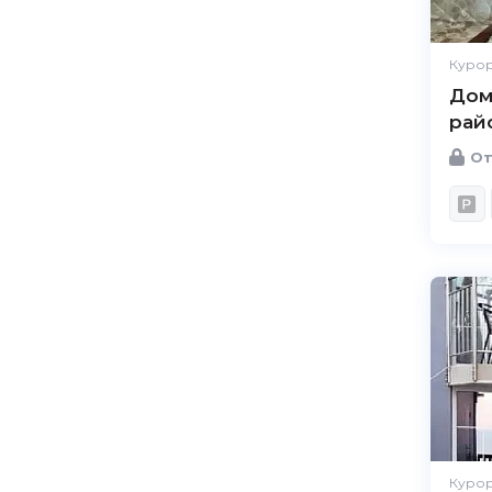
Курор
Дом
рай
От
Курор