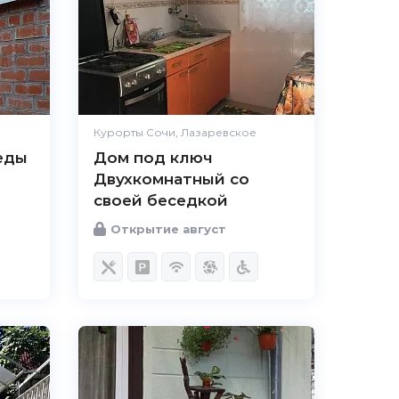
Курорты Сочи, Лазаревское
еды
Дом под ключ
Двухкомнатный со
своей беседкой
Открытие август
4.8
Чистота
Великолепно