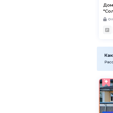
Дом
"Со
От
Как
Рас