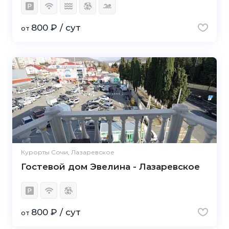
800 ₽ / сут
от
Курорты Сочи, Лазаревское
Гостевой дом Эвелина - Лазаревское
800 ₽ / сут
от