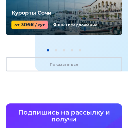
Курорты Сочи
306
от
c
/ сут
1060 предложение
Показать все
Подпишись на рассылку и
получи