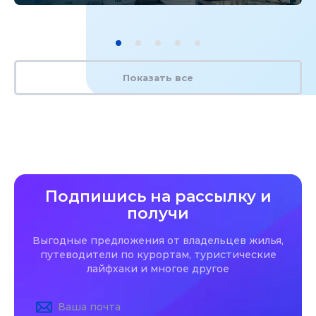
Показать все
Подпишись на рассылку и
получи
Выгодные предложения от владельцев жилья,
путеводители по курортам, туристические
лайфхаки и многое другое