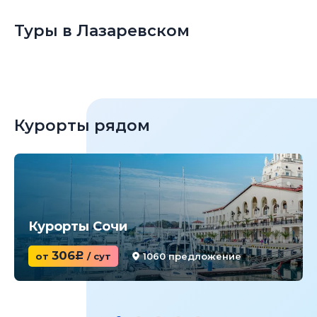
Туры в Лазаревском
Курорты рядом
Курорты Сочи
306
от
c
/ сут
1060 предложение