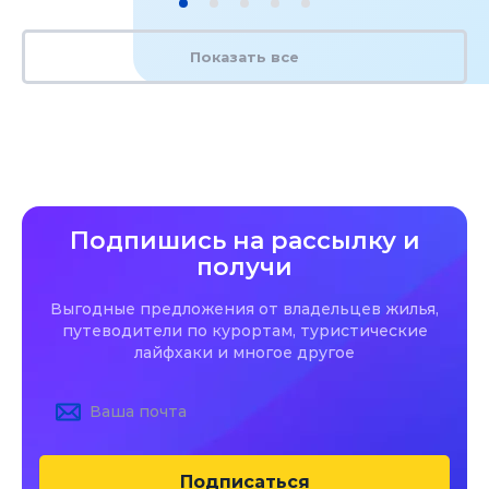
Показать все
Подпишись на рассылку и
получи
Выгодные предложения от владельцев жилья,
путеводители по курортам, туристические
лайфхаки и многое другое
Подписаться