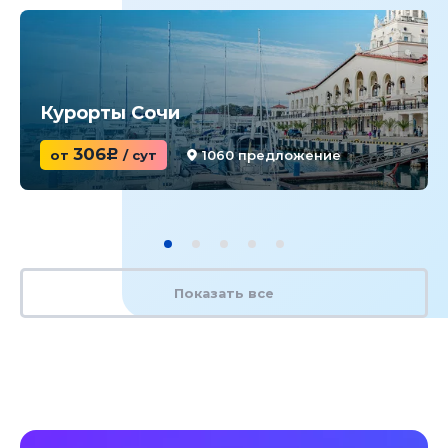
Курорты Сочи
306
от
c
/ сут
1060 предложение
Показать все