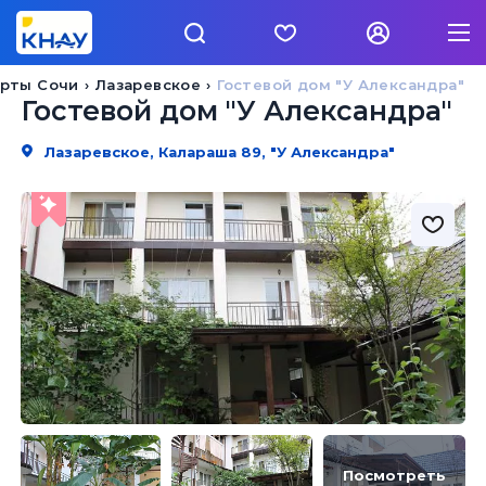
рты Сочи
Лазаревское
Гостевой дом "У Александра"
Гостевой дом "У Александра"
Лазаревское, Калараша 89, "У Александра"
Посмотреть