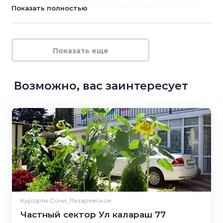
ухоженный на самом деле очень много зелени котора...
Показать полностью
Показать еще
Возможно, вас заинтересует
Курорты Сочи, Лазаревское
Частный сектор Ул калараш 77