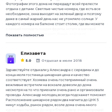
Фотографии этого дома не передадут всей прелести
отдыха с детьми. Светлые чистые номера, где есть все
необходимое, окна выходят на зеленый двор и поэтому
даже в самый жаркий день нас не утомляло солнце. У
каждого номера на балконе стоит столик, где вы можете
с семьей посидеть поедая фрукты, кстати в шаговой
доступности большой магнит, Рынок, и множес...
Показать полностью
Елизавета
5.0
Отдыхал в июле 2018
Здравствуйте отдыхали у Александра с середины и до
конца июля гостиница шикарная цена и качество
соответствует. Хозяева очень гостеприимный очень
вежливые встретили на вокзале довезли до дома
несмотря на то что приехали очень рано и организовали
проводы. Александр молодец всегда подскажет поможет.
Расположение шикарное рядом два магнита до ЦНК 5
минут ходьбы, рынок рядом, возле дома очень много
курортных палаток. До моря близко двор очень хороший